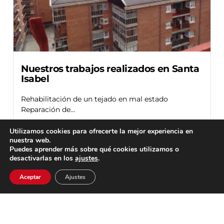
Nuestros trabajos realizados en Santa
Isabel
Rehabilitación de un tejado en mal estado
Reparación de...
Leer más
Utilizamos cookies para ofrecerte la mejor experiencia en
nuestra web.
Puedes aprender más sobre qué cookies utilizamos o
desactivarlas en los
ajustes
.
fontaneriafonseca@gmail.com
Aceptar
Ajustes
Horario: L-V: 8:00 a 13:00 y 15:00 a 18:00
Aviso Legal
Política de privacidad
Política de cookies
©Canalones y Cubiertas Fonseca