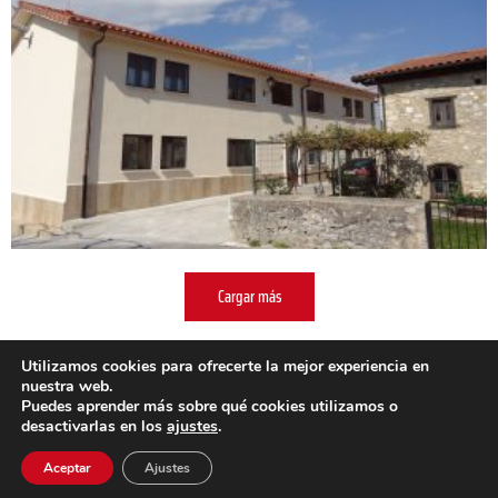
Cargar más
Utilizamos cookies para ofrecerte la mejor experiencia en
nuestra web.
←
Entrada anterior
Entrada siguiente
→
Puedes aprender más sobre qué cookies utilizamos o
desactivarlas en los
ajustes
.
fontaneriafonseca@gmail.com
Aceptar
Ajustes
Horario: L-V: 8:00 a 13:00 y 15:00 a 18:00